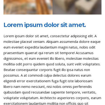
Lorem ipsum dolor sit amet.
Lorem ipsum dolor sit amet, consectetur adipisicing elit. A
molestiae placeat veniam. Aliquam assumenda dolore eaque
eum eveniet expedita laudantium magni natus, nobis odit
praesentium quaerat qui rerum sit tempore! Accusamus
dignissimos, et eum eveniet illo libero, molestiae molestias
mollitia odit porro quidem quod soluta, sunt velit voluptates.
Beatae consequuntur corporis fugit illo ipsa natus non
possimus. A at commodi culpa delectus dolores earum
eligendi error exercitationem fuga fugit iste laboriosam
libero nam nemo nesciunt, nisi nobis omnis perferendis
quibusdam quod recusandae sapiente tempore, veritatis,
voluptate voluptatum. Architecto asperiores corporis, earum
exercitationem laudantium mollitia non officiis quo sit