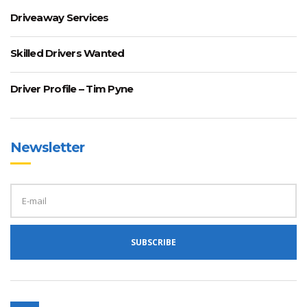
Driveaway Services
Skilled Drivers Wanted
Driver Profile – Tim Pyne
Newsletter
E
M
A
I
L
A
SUBSCRIBE
D
D
R
E
S
S
: